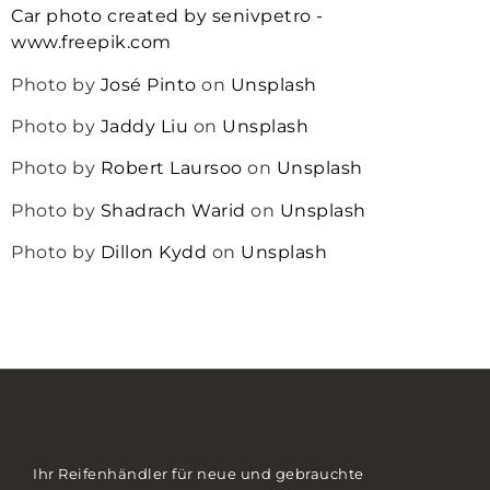
Car photo created by senivpetro -
www.freepik.com
Photo by
José Pinto
on
Unsplash
Photo by
Jaddy Liu
on
Unsplash
Photo by
Robert Laursoo
on
Unsplash
Photo by
Shadrach Warid
on
Unsplash
Photo by
Dillon Kydd
on
Unsplash
Ihr Reifenhändler für neue und gebrauchte