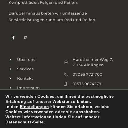
Kompletträder, Felgen und Reifen.
Darüber hinaus bieten wir umfassende
Serviceleistungen rund um Rad und Reifen.
Über uns
Hardtheimer Weg 7,
71134 Aidlingen
Services
07056 7721700
Kontakt
01575 9624279
Impressum
info@aknreifen.de
Wir verwenden Cookies, um Ihnen die bestmögliche
Datenschutz
Erfahrung auf unserer Website zu bieten.
AGB's
In den
Einstellungen
können Sie erfahren, welche
Cookies wir verwenden oder sie ausschalten.
Weitere Informationen finden Sie auf unserer
Datenschutz-Seite
.
© 2026. AKN REIFEN. ALL RIGHTS RESERVED​