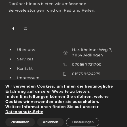
Darüber hinaus bieten wir umfassende
Serviceleistungen rund um Rad und Reifen.
Über uns
Hardtheimer Weg 7,
71134 Aidlingen
Services
07056 7721700
Kontakt
01575 9624279
Impressum
info@aknreifen.de
Wir verwenden Cookies, um Ihnen die bestmögliche
Datenschutz
Erfahrung auf unserer Website zu bieten.
In den
Einstellungen
können Sie erfahren, welche
AGB's
Cookies wir verwenden oder sie ausschalten.
Weitere Informationen finden Sie auf unserer
Datenschutz-Seite
.
© 2026. AKN REIFEN. ALL RIGHTS RESERVED​
Zustimmen
Ablehnen
Einstellungen
DESIGNED BY
EMRAH SENER